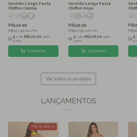
Vestido Longo Festa
Vestido Longo Festa
Ves
Chiffon Camila
Chiffon Anya
Chif
40
42
44
+ 3
36
38
40
42
40
R$549,99
R$539,99
R$5
R$522,49
com
Pix
R$512,99
com
Pix
R$56
5
x de
R$110,00
sem
5
x de
R$108,00
sem
5
juros
juros
ju
COMPRAR
COMPRAR
Ver todos os produtos
LANÇAMENTOS
FRETE GRÁTIS