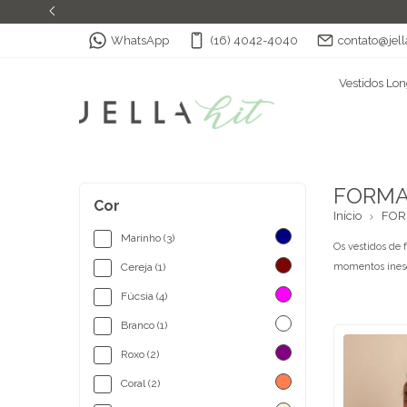
WhatsApp
(16) 4042-4040
contato@jell
Vestidos Lo
FORM
Cor
Início
FO
Marinho (3)
Os vestidos de 
Cereja (1)
momentos inesq
Fúcsia (4)
Branco (1)
Roxo (2)
Coral (2)