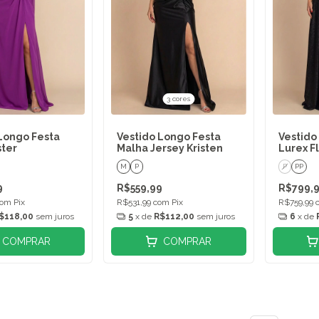
3 cores
Longo Festa
Vestido Longo Festa
Vestido
ster
Malha Jersey Kristen
Lurex F
M
P
P
PP
9
R$559,99
R$799,
com
Pix
R$531,99
com
Pix
R$759,99
$118,00
sem juros
5
x de
R$112,00
sem juros
6
x de
COMPRAR
COMPRAR