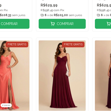
9
R$629,99
R$629,
om
Pix
R$598,49
com
Pix
R$598,49
$108,33
sem juros
6
x de
R$105,00
sem juros
6
x de
COMPRAR
COMPRAR
FRETE GRÁTIS
FRETE GRÁTIS
2 cores