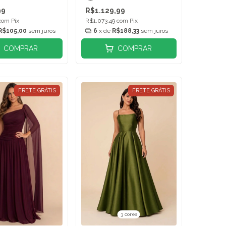
99
R$1.129,99
com
Pix
R$1.073,49
com
Pix
R$105,00
sem juros
6
x de
R$188,33
sem juros
COMPRAR
COMPRAR
FRETE GRÁTIS
FRETE GRÁTIS
3 cores