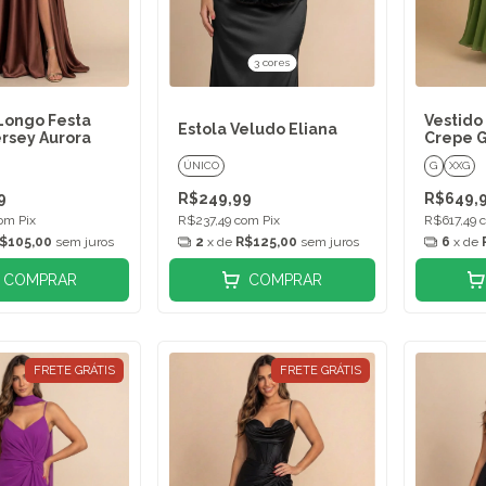
3 cores
Longo Festa
Vestido
Estola Veludo Eliana
rsey Aurora
Crepe G
ÚNICO
G
XXG
9
R$249,99
R$649,
om
Pix
R$237,49
com
Pix
R$617,49
$105,00
sem juros
2
x de
R$125,00
sem juros
6
x de
COMPRAR
COMPRAR
FRETE GRÁTIS
FRETE GRÁTIS