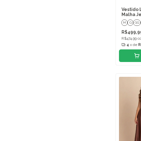
Vestido 
Malha J
M
G
GG
R$499,9
R$474,99
c
4
x de
R