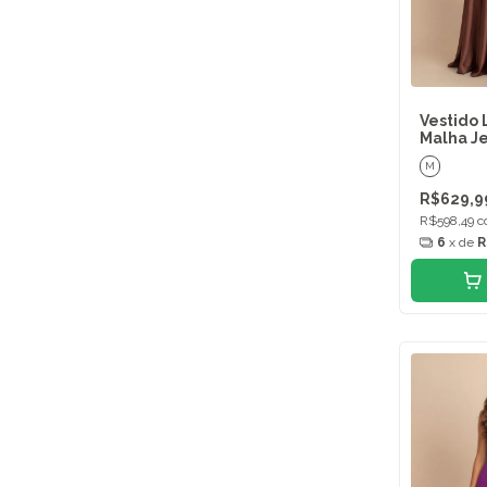
Vestido 
Malha Je
M
R$629,9
R$598,49
c
6
x de
R