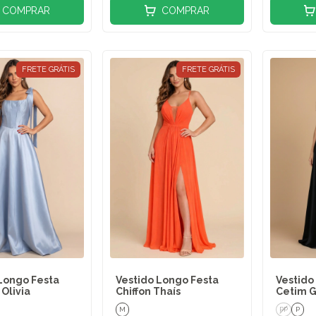
COMPRAR
COMPRAR
FRETE GRÁTIS
FRETE GRÁTIS
Longo Festa
Vestido Longo Festa
Vestido
 Olivia
Chiffon Thaís
Cetim G
M
PP
P