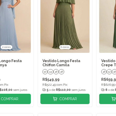
2 cores
6 cores
Longo Festa
Vestido Longo Festa
Vestido
Anya
Chiffon Camila
Crepe 
50
44
46
48
48
52
46
9
R$549,99
R$659,
om
Pix
R$522,49
com
Pix
R$626,99
$108,00
sem juros
5
x de
R$110,00
sem juros
6
x de
COMPRAR
COMPRAR