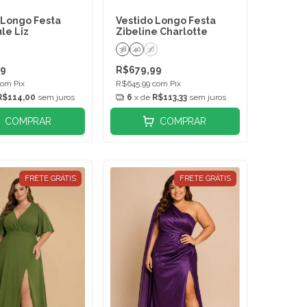
 Longo Festa
Vestido Longo Festa
le Liz
Zibeline Charlotte
38
40
36
99
R$679,99
com
Pix
R$645,99
com
Pix
R$114,00
sem juros
6
x de
R$113,33
sem juros
COMPRAR
COMPRAR
FRETE GRÁTIS
FRETE GRÁTIS