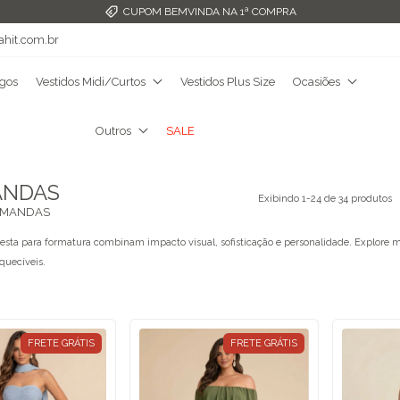
FRETE GRÁTIS ACIMA DE R$349,99
ahit.com.br
ngos
Vestidos Midi/Curtos
Vestidos Plus Size
Ocasiões
Outros
SALE
ANDAS
Exibindo 1-24 de 34 produtos
RMANDAS
festa para formatura combinam impacto visual, sofisticação e personalidade. Explore m
uecíveis.
FRETE GRÁTIS
FRETE GRÁTIS