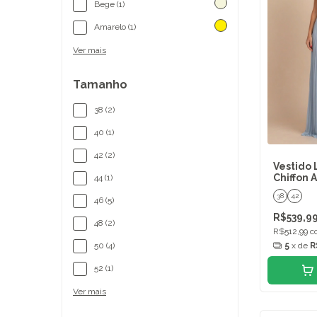
Bege (1)
Amarelo (1)
Ver mais
Tamanho
38 (2)
40 (1)
42 (2)
Vestido 
Chiffon 
44 (1)
38
42
46 (5)
R$539,9
48 (2)
R$512,99
c
5
x de
R
50 (4)
52 (1)
Ver mais