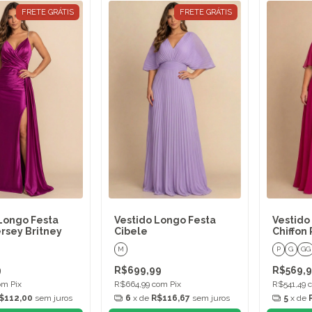
FRETE GRÁTIS
FRETE GRÁTIS
Longo Festa
Vestido Longo Festa
Vestido
rsey Britney
Cibele
Chiffon
M
P
G
GG
9
R$699,99
R$569,
om
Pix
R$664,99
com
Pix
R$541,49
$112,00
sem juros
6
x de
R$116,67
sem juros
5
x de