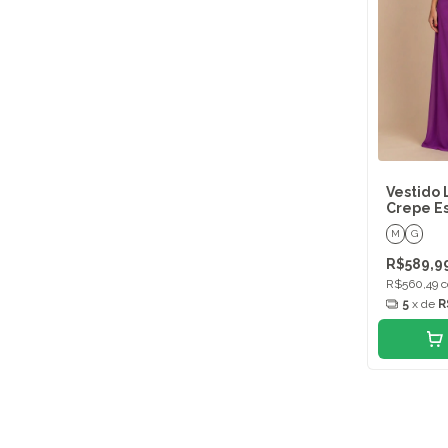
Vestido 
Crepe E
M
G
R$589,9
R$560,49
5
x de
R