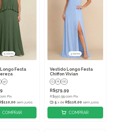
5 cores
3 cores
 Longo Festa
Vestido Longo Festa
Tereza
Chiffon Vivian
50
G
M
GG
99
R$579,99
com
Pix
R$550,99
com
Pix
R$110,00
sem juros
5
x de
R$116,00
sem juros
COMPRAR
COMPRAR