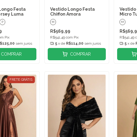
Longo Festa
Vestido Longo Festa
Vestido
ersey Luma
Chiffon Amora
Micro Tu
P
M
M
9
R$569,99
R$569,
om
Pix
R$541,49
com
Pix
R$541,49
$125,00
sem juros
5
x de
R$114,00
sem juros
5
x de
COMPRAR
COMPRAR
FRETE GRÁTIS