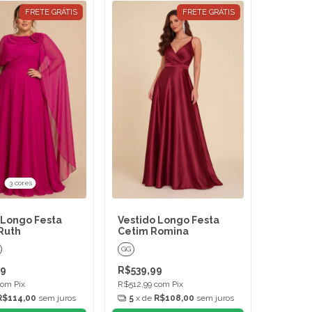
FRETE GRÁTIS
FRETE GRÁTIS
3 cores
 Longo Festa
Vestido Longo Festa
 Ruth
Cetim Romina
GG
99
R$539,99
com
Pix
R$512,99
com
Pix
R$114,00
sem juros
5
x de
R$108,00
sem juros