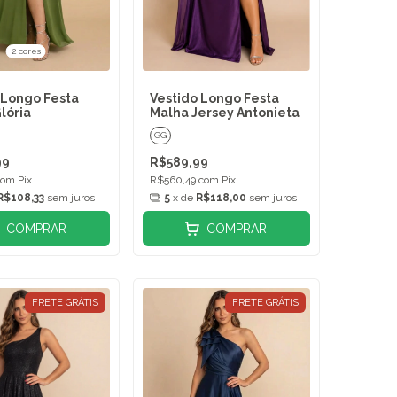
2 cores
 Longo Festa
Vestido Longo Festa
lória
Malha Jersey Antonieta
GG
99
R$589,99
com
Pix
R$560,49
com
Pix
R$108,33
sem juros
5
x de
R$118,00
sem juros
COMPRAR
COMPRAR
FRETE GRÁTIS
FRETE GRÁTIS