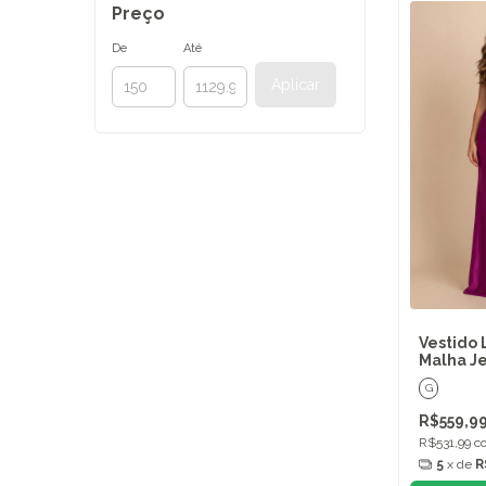
Preço
De
Até
Aplicar
Vestido 
Malha Je
G
R$559,9
R$531,99
c
5
x de
R