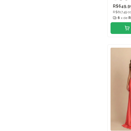
R$649,9
R$617,49
c
6
x de
R