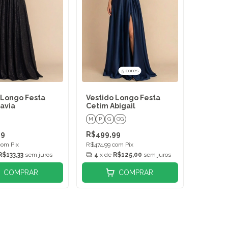
5 cores
 Longo Festa
Vestido Longo Festa
lavia
Cetim Abigail
M
P
G
GG
99
R$499,99
com
Pix
R$474,99
com
Pix
R$133,33
sem juros
4
x de
R$125,00
sem juros
COMPRAR
COMPRAR