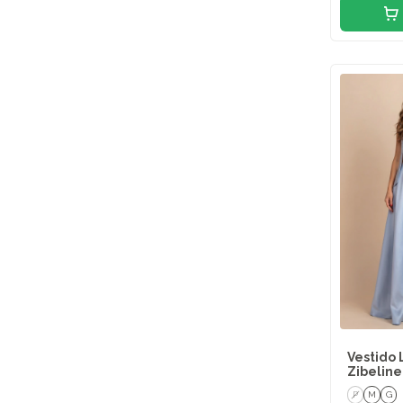
Vestido 
Zibeline
P
M
G