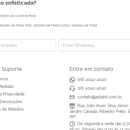
o sofisticada?
inhados ao universo festa.
estidos de Festa Midi
,
Vestidos de Festa Curtos
,
Vestidos de Festa
.
e Suporte
Entre em contato
omos
(16) 4042-4040
Medidas
(16) 4042-4040
de Privacidade
contato@jellahit.com.br
 Devoluções
Rua João Alves Silva Júnior,
 de Afiliados
Jardim Canadá, Ribeirão Preto, 
190
De segunda a sexta das 9:3
18:30. Sábado das 9:00 às 14:30