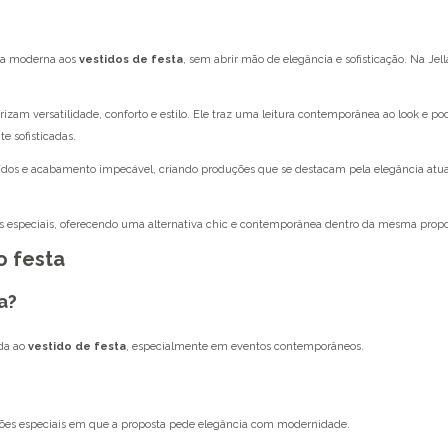
iva moderna aos
vestidos de festa
, sem abrir mão de elegância e sofisticação. Na Jel
izam versatilidade, conforto e estilo. Ele traz uma leitura contemporânea ao look e 
e sofisticadas.
ídos e acabamento impecável, criando produções que se destacam pela elegância atual
ões especiais, oferecendo uma alternativa chic e contemporânea dentro da mesma propo
o festa
a?
ada ao
vestido de festa
, especialmente em eventos contemporâneos.
casiões especiais em que a proposta pede elegância com modernidade.