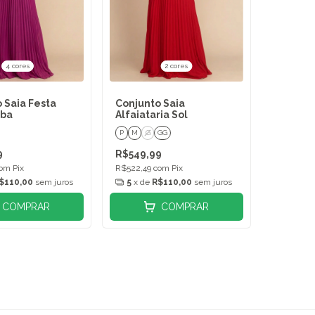
4 cores
2 cores
 Saia Festa
Conjunto Saia
lba
Alfaiataria Sol
P
M
G
GG
9
R$549,99
om
Pix
R$522,49
com
Pix
$110,00
sem juros
5
x de
R$110,00
sem juros
COMPRAR
COMPRAR