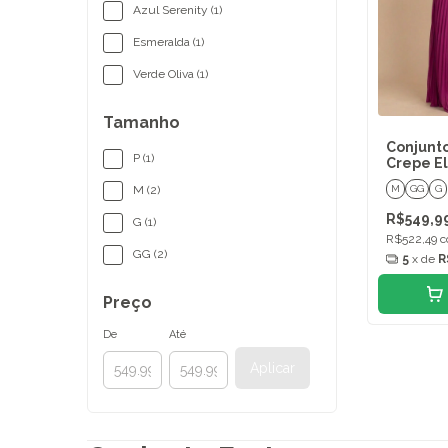
Azul Serenity (1)
Esmeralda (1)
Verde Oliva (1)
Tamanho
Conjunto
P (1)
Crepe E
M
GG
G
M (2)
R$549,9
G (1)
R$522,49
c
GG (2)
5
x de
R
Preço
De
Até
Aplicar