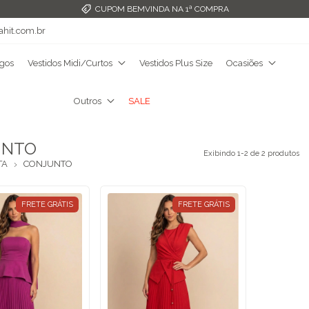
CUPOM BEMVINDA NA 1ª COMPRA
ahit.com.br
ngos
Vestidos Midi/Curtos
Vestidos Plus Size
Ocasiões
Outros
SALE
UNTO
Exibindo 1-2 de 2 produtos
TA
CONJUNTO
FRETE GRÁTIS
FRETE GRÁTIS