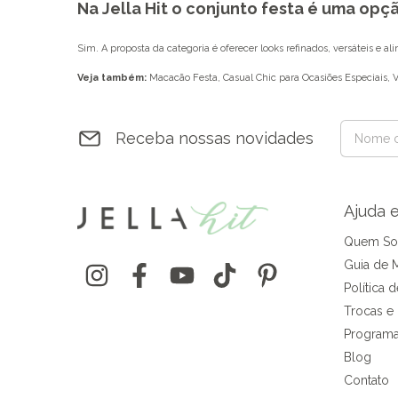
Na Jella Hit o conjunto festa é uma opçã
Sim. A proposta da categoria é oferecer looks refinados, versáteis e al
Veja também:
Macacão Festa
,
Casual Chic para Ocasiões Especiais
,
V
Receba nossas novidades
Ajuda 
Quem S
Guia de 
Política 
Trocas e
Programa
Blog
Contato